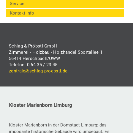
Service
Kontakt Info
Schlag & Pröbstl GmbH
Zimmerei - Holzbau - Holzhandel Sportallee 1
56414 Herschbach/OWW
Telefon 0 64 35 / 23 45
zentrale@schlag-proebstl.de
Kloster Marienborn Limburg
Kloster Marienborn in der Domstadt Limburg: das
imposante historische Gebäude wird umgebaut. Es