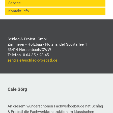
Service
Kontakt Info
Schlag & Pröbstl GmbH
Zimmerei - Holzbau - Holzhandel Sportallee 1
56414 Herschbach/OWW
Telefon 0 64 35 / 23 45
zentrale@schlag-proebstl.de
Cafe Görg
An diesem wunderschönen Fachwerkgebäude hat Schlag
& Pröbstl die Fachwerkkonstruktion im klassischen